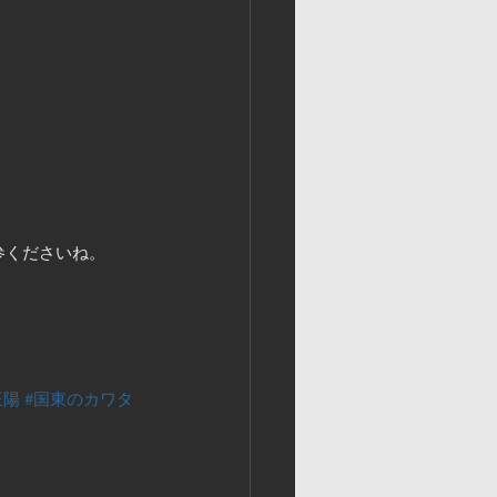
!
参くださいね。
正陽
#国東のカワタ