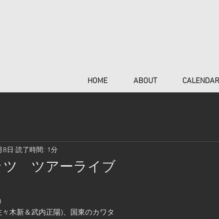
HOME
ABOUT
CALENDA
月8日
読了時間: 1分
ッツ ツアーライブ
0
佐々木新＆武内正陽)、国東のカワタ