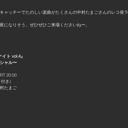
キャッチーでたのしい楽曲がたくさんの中村たまごさんのレコ発
夜になりそう。ぜひぜひご来場くださいねー。
ト vol.4』
シャル〜
T 20:00
ク付き)
村たまご 