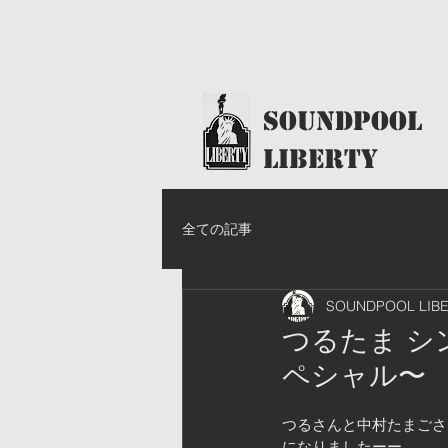
​SoundPool
LIBERTY
全ての記事
SOUNDPOOL LIB
つるたま シ
ペシャル〜
つるさんと中村たまごさ
になりましたーー。 