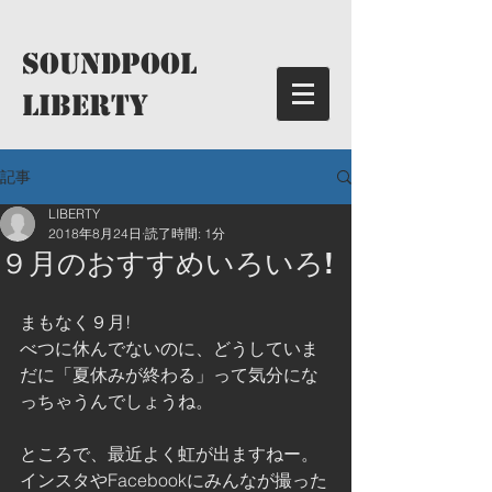
​SoundPool
LIBERTY
記事
LIBERTY
2018年8月24日
読了時間: 1分
９月のおすすめいろいろ!
まもなく９月!
べつに休んでないのに、どうしていま
だに「夏休みが終わる」って気分にな
っちゃうんでしょうね。
ところで、最近よく虹が出ますねー。
インスタやFacebookにみんなが撮った