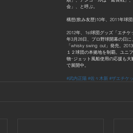
会」、と呼ぶ。
構想(飲み友歴)10年、2011年球
2012年、1st球団グッズ「エチケ
年3月28日、プロ野球開幕の日に
「whisky swing  out」発売。
１２球団の本拠地を制覇。ユニフ
物･ジェット風船使用の応援も大
で展開中。
#武内正陽
#佐々木新
#ザエチケ