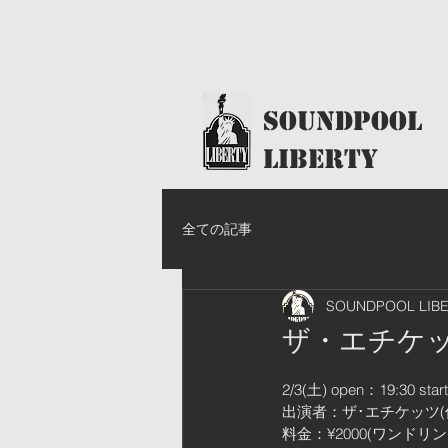
​SoundPool
LIBERTY
全ての記事
SOUNDPOOL LIB
ザ・エチケッ
2/3(土) open：19:30 star
出演者：ザ･エチケッツ(佐々
料金：¥2000(ワンドリ