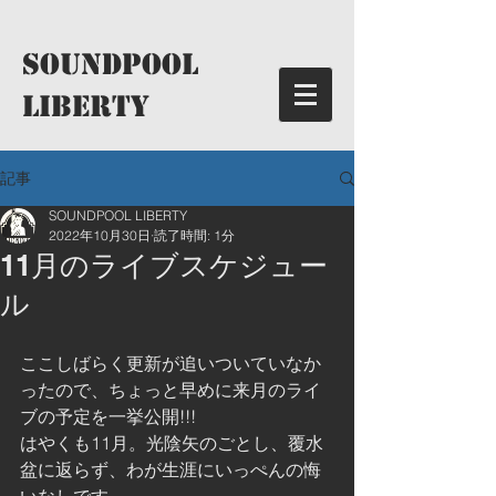
​SoundPool
LIBERTY
記事
SOUNDPOOL LIBERTY
2022年10月30日
読了時間: 1分
11月のライブスケジュー
ル
ここしばらく更新が追いついていなか
ったので、ちょっと早めに来月のライ
ブの予定を一挙公開!!!
はやくも11月。光陰矢のごとし、覆水
盆に返らず、わが生涯にいっぺんの悔