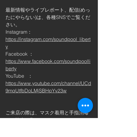
最新情報やライブレポート、配信(めっ
たにやらない)は、各種SNSでご覧くだ
さい。
​Instagram：
https://instagram.com/soundpool_libert
y
Facebook ：
https://www.facebook.com/soundpoolli
berty
YouTube   ：
https://www.youtube.com/channel/UCd
9mqUtfbDoLMjSBHpYv23w
ご来店の際は、マスク着用と手指消毒
にご協力お願いいたします。