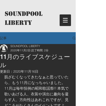
​SoundPool
LIBERTY
記事
SOUNDPOOL LIBERTY
2020年11月2日
読了時間: 2分
11月のライブスケジュー
ル
更新日：
2020年11月16日
肌ざむくなってきたなぁと思っていた
ら、もう11月になっちゃいました。
11月は毎年恒例の昭和歌謡祭!! 本気で
歌いあげる人、衣装や演出に趣向を凝
らす人、方向性はあれこれですが、見
どころがたくさんのイベントですよ。