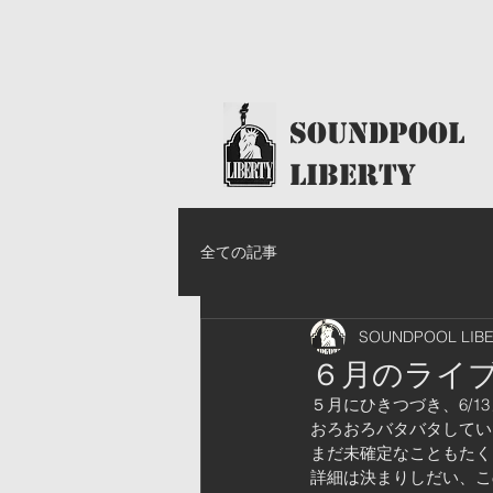
​SoundPool
LIBERTY
全ての記事
SOUNDPOOL LIB
６月のライ
５月にひきつづき、6/1
おろおろバタバタしてい
まだ未確定なこともたく
詳細は決まりしだい、こ