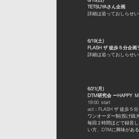
TETSUYAさん企画
詳細は追っておしらせい
6/19(土)
FLASH ザ 徒歩５分企
詳細は追っておしらせいた
6/21(月)
DTM研究会 ーHAPPY  
19:00  start
act：FLASH ザ 徒歩５分
ワンオーダー制(投げ銭大
毎回２時間ほどで録音し
い方、DTMに興味があ