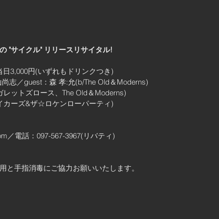
 "サイクル" リリースリサイタル!
／当日3,000円(いずれもドリンクつき)
guest：森 孝:允(b/The Old＆Moderns)
レットズロース、The Old＆Moderns)
ブレイカーズ&ザ☆ロケンローパーティ)
.com／電話：097-567-3967(リバティ)
用と手指消毒にご協力お願いいたします。