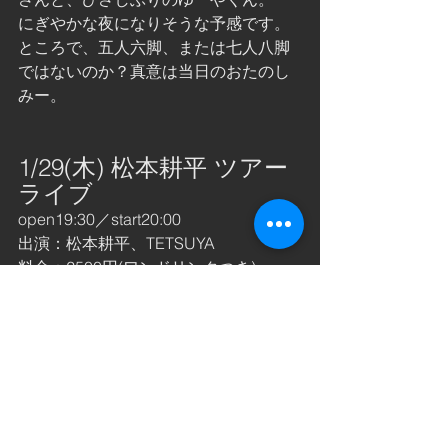
にぎやかな夜になりそうな予感です。
ところで、五人六脚、または七人八脚
ではないのか？真意は当日のおたのし
みー。
1/29(木) 松本耕平 ツアー
ライブ
open19:30／start20:00
出演：松本耕平、TETSUYA
料金：2500円(ワンドリンクつき)
今年はうるう年。４年に１回の特別な
夜に、松本耕平がやってきます！
圧の強めなやさしさとあたたかさ。３
回聴いたらクセになります。ぜーーー
ひ！！