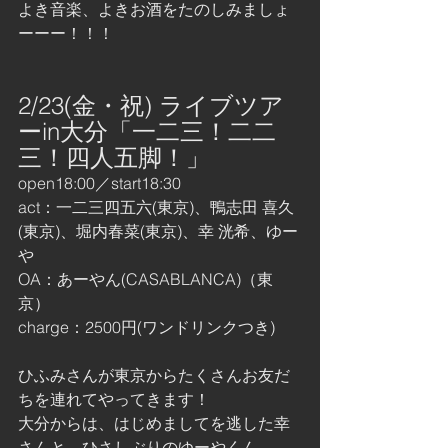
よき音楽、よきお酒をたのしみましょ
ーーー！！！
2/23(金・祝) ライブツア
ーin大分「一二三！二二
三！四人五脚！」
open18:00／start18:30
act：一二三四五六(東京)、鴨志田 喜久
(東京)、堀内春菜(東京)、幸 洸希、ゆー
や
OA：あーやん(CASABLANCA)（東
京）
charge：2500円(ワンドリンクつき)
ひふみさんが東京からたくさんお友だ
ちを連れてやってきます！
大分からは、はじめましてを逃した幸
さんと、ひさしぶりのゆーやくん。